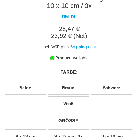
10 x 10 cm / 3x
RM-DL
28,47 €
23,92 € (Net)
incl. VAT. plus
Shipping cost
Product available
FARBE:
Beige
Braun
Schwarz
Weiß
GRÖSSE:
9 x 13 cm
9 x 13 cm / 3x
10 x 10 cm