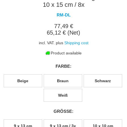
10 x 15 cm / 8x
RM-DL
77,49 €
65,12 € (Net)
incl. VAT. plus
Shipping cost
Product available
FARBE:
Beige
Braun
Schwarz
Weiß
GRÖSSE:
9 x 13 cm
9 x 13 cm / 3x
10 x 10 cm