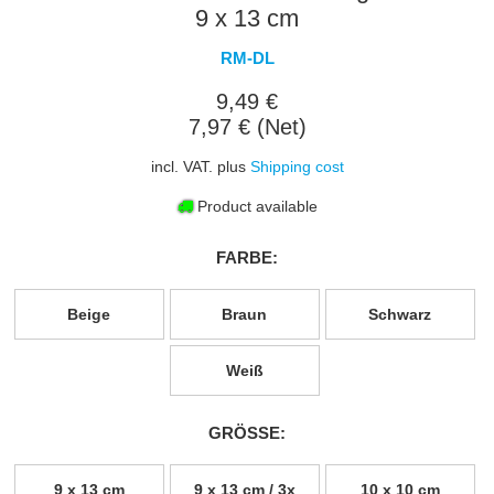
9 x 13 cm
RM-DL
9,49 €
7,97 € (Net)
incl. VAT. plus
Shipping cost
Product available
FARBE:
Beige
Braun
Schwarz
Weiß
GRÖSSE:
9 x 13 cm
9 x 13 cm / 3x
10 x 10 cm