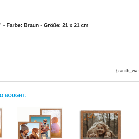
 - Farbe: Braun - Größe: 21 x 21 cm
{zenith_war
O BOUGHT: