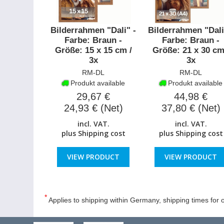
Bilderrahmen "Dali" -
Bilderrahmen "Dali
Farbe: Braun -
Farbe: Braun -
Größe: 15 x 15 cm /
Größe: 21 x 30 cm
3x
3x
RM-DL
RM-DL
Produkt available
Produkt available
29,67 €
44,98 €
24,93 € (Net)
37,80 € (Net)
incl. VAT.
incl. VAT.
plus
Shipping cost
plus
Shipping cost
VIEW PRODUCT
VIEW PRODUCT
*
Applies to shipping within Germany, shipping times for o