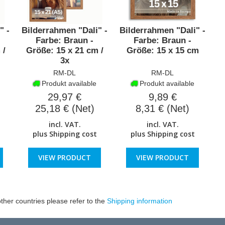
" -
Bilderrahmen "Dali" -
Bilderrahmen "Dali" -
Farbe: Braun -
Farbe: Braun -
 /
Größe: 15 x 21 cm /
Größe: 15 x 15 cm
3x
RM-DL
RM-DL
Produkt available
Produkt available
29,97 €
9,89 €
25,18 € (Net)
8,31 € (Net)
incl. VAT.
incl. VAT.
plus
Shipping cost
plus
Shipping cost
VIEW PRODUCT
VIEW PRODUCT
ther countries please refer to the
Shipping information