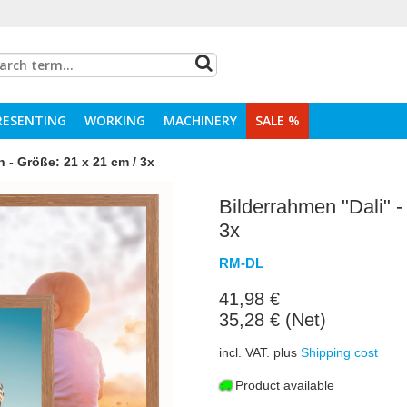
RESENTING
WORKING
MACHINERY
SALE %
n - Größe: 21 x 21 cm / 3x
Bilderrahmen "Dali" -
3x
RM-DL
41,98 €
35,28 € (Net)
incl. VAT. plus
Shipping cost
Product available