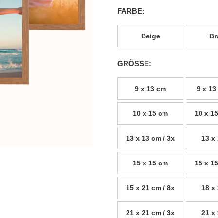
FARBE:
Beige
Br
GRÖSSE:
9 x 13 cm
9 x 13
10 x 15 cm
10 x 15
13 x 13 cm / 3x
13 x
15 x 15 cm
15 x 15
15 x 21 cm / 8x
18 x
21 x 21 cm / 3x
21 x