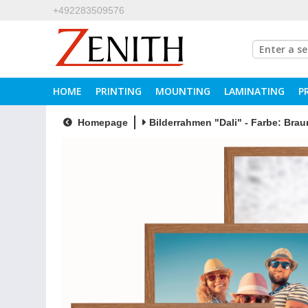
+492283509576
HOME
PRINTING
MOUNTING
LAMINATING
P
Homepage
Bilderrahmen "Dali" - Farbe: Brau