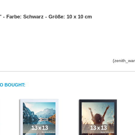
" - Farbe: Schwarz - Größe: 10 x 10 cm
{zenith_war
O BOUGHT: