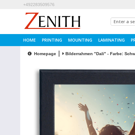
+492283509576
HOME
PRINTING
MOUNTING
LAMINATING
P
Homepage
Bilderrahmen "Dali" - Farbe: Schw