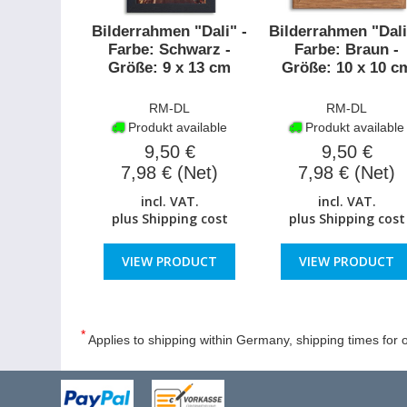
Bilderrahmen "Dali" -
Bilderrahmen "Dali
Farbe: Schwarz -
Farbe: Braun -
Größe: 9 x 13 cm
Größe: 10 x 10 c
RM-DL
RM-DL
Produkt available
Produkt available
9,50 €
9,50 €
7,98 € (Net)
7,98 € (Net)
incl. VAT.
incl. VAT.
plus
Shipping cost
plus
Shipping cost
VIEW PRODUCT
VIEW PRODUCT
*
Applies to shipping within Germany, shipping times for o