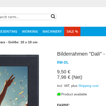
RESENTING
WORKING
MACHINERY
SALE %
arz - Größe: 10 x 10 cm
Bilderrahmen "Dali" 
RM-DL
9,50 €
7,98 € (Net)
incl. VAT. plus
Shipping cost
Product available
FARBE: