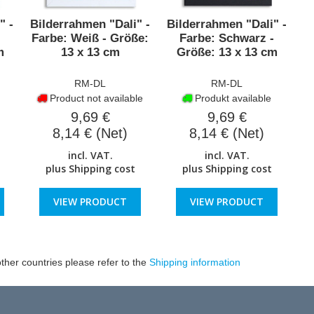
" -
Bilderrahmen "Dali" -
Bilderrahmen "Dali" -
Farbe: Weiß - Größe:
Farbe: Schwarz -
m
13 x 13 cm
Größe: 13 x 13 cm
RM-DL
RM-DL
Product not available
Produkt available
9,69 €
9,69 €
8,14 € (Net)
8,14 € (Net)
incl. VAT.
incl. VAT.
plus
Shipping cost
plus
Shipping cost
VIEW PRODUCT
VIEW PRODUCT
ther countries please refer to the
Shipping information