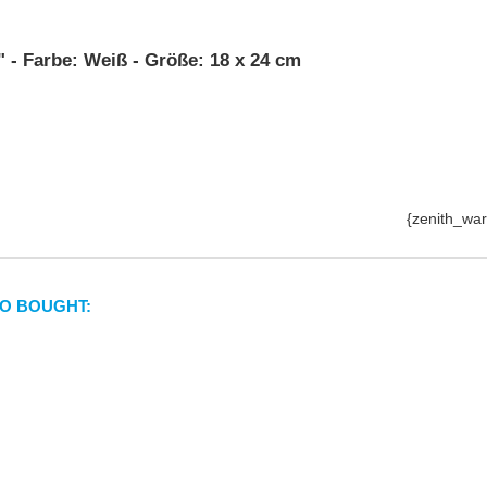
 - Farbe: Weiß - Größe: 18 x 24 cm
{zenith_war
O BOUGHT: