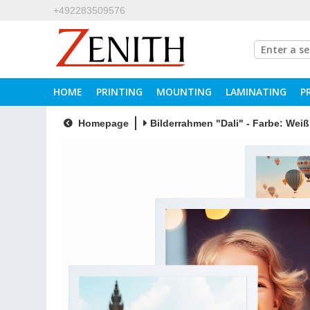
+492283509576
HOME
PRINTING
MOUNTING
LAMINATING
P
Homepage
Bilderrahmen "Dali" - Farbe: Weiß 