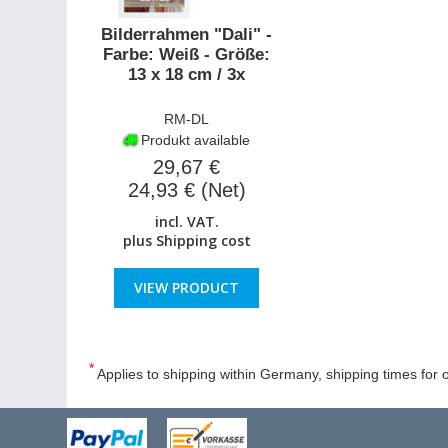
Bilderrahmen "Dali" -
Farbe: Weiß - Größe:
13 x 18 cm / 3x
RM-DL
Produkt available
29,67 €
24,93 € (Net)
incl. VAT.
plus
Shipping cost
VIEW PRODUCT
*
Applies to shipping within Germany, shipping times for o