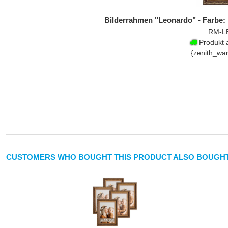
Bilderrahmen "Leonardo" - Farbe: 
RM-L
Produkt a
{zenith_wa
CUSTOMERS WHO BOUGHT THIS PRODUCT ALSO BOUGHT