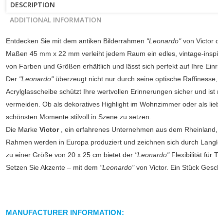
DESCRIPTION
ADDITIONAL INFORMATION
Entdecken Sie mit dem antiken Bilderrahmen
"Leonardo"
von Victor 
Maßen 45 mm x 22 mm verleiht jedem Raum ein edles, vintage-inspiri
von Farben und Größen erhältlich und lässt sich perfekt auf Ihre Ei
Der
"Leonardo"
überzeugt nicht nur durch seine optische Raffinesse,
Acrylglasscheibe schützt Ihre wertvollen Erinnerungen sicher und ist
vermeiden. Ob als dekoratives Highlight im Wohnzimmer oder als lie
schönsten Momente stilvoll in Szene zu setzen.
Die Marke
Victor
, ein erfahrenes Unternehmen aus dem Rheinland, st
Rahmen werden in Europa produziert und zeichnen sich durch Langlebi
zu einer Größe von 20 x 25 cm bietet der
"Leonardo"
Flexibilität für
Setzen Sie Akzente – mit dem
"Leonardo"
von Victor. Ein Stück Gesc
MANUFACTURER INFORMATION: