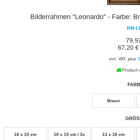
Bilderrahmen "Leonardo" - Farbe: Br
RM-L
79,9
67,20 €
incl. VAT. plus
S
Product a
FARB
Braun
GRÖS
10 x 15 cm
10 x 15 cm / 3x
13 x 18 cm