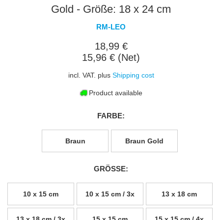
Gold - Größe: 18 x 24 cm
RM-LEO
18,99 €
15,96 € (Net)
incl. VAT. plus
Shipping cost
Product available
FARBE:
Braun
Braun Gold
GRÖSSE:
10 x 15 cm
10 x 15 cm / 3x
13 x 18 cm
13 x 18 cm / 3x
15 x 15 cm
15 x 15 cm / 4x