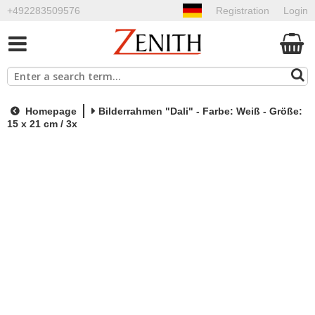
+492283509576
Registration
Login
Homepage
Bilderrahmen "Dali" - Farbe: Weiß - Größe:
15 x 21 cm / 3x